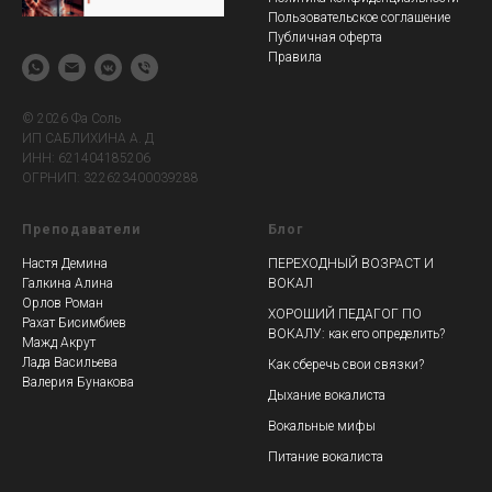
Пользовательское соглашение
Публичная оферта
Правила
© 2026 Фа Соль
ИП САБЛИХИНА А. Д
ИНН: 621404185206
ОГРНИП: 322623400039288
Преподаватели
Блог
Настя Демина
ПЕРЕХОДНЫЙ ВОЗРАСТ И
Галкина Алина
ВОКАЛ
Орлов Роман
ХОРОШИЙ ПЕДАГОГ ПО
Рахат Бисимбиев
ВОКАЛУ: как его определить?
Мажд Акрут
Лада Васильева
Как сберечь свои связки?
Валерия Бунакова
Дыхание вокалиста
Вокальные мифы
Питание вокалиста