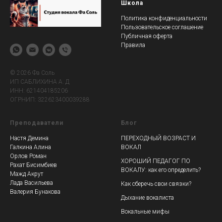
Школа
Политика конфиденциальности
Пользовательское соглашение
Публичная оферта
Правила
© 2026 Фа Соль
ИП САБЛИХИНА А. Д
ИНН: 621404185206
ОГРНИП: 322623400039288
Преподаватели
Блог
Настя Демина
ПЕРЕХОДНЫЙ ВОЗРАСТ И
Галкина Алина
ВОКАЛ
Орлов Роман
ХОРОШИЙ ПЕДАГОГ ПО
Рахат Бисимбиев
ВОКАЛУ: как его определить?
Мажд Акрут
Лада Васильева
Как сберечь свои связки?
Валерия Бунакова
Дыхание вокалиста
Вокальные мифы